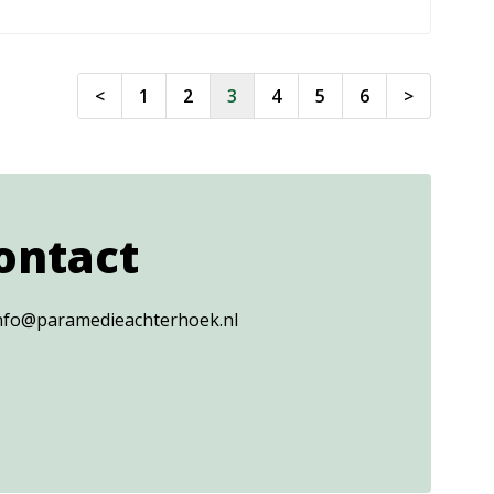
<
1
2
3
4
5
6
>
ontact
nfo@paramedieachterhoek.nl