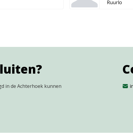
Ruurlo
luiten?
C
igd in de Achterhoek kunnen
i