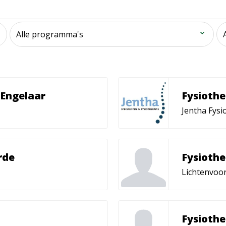
 Engelaar
Fysiothe
Jentha Fysi
rde
Fysiothe
Lichtenvoo
Fysiothe