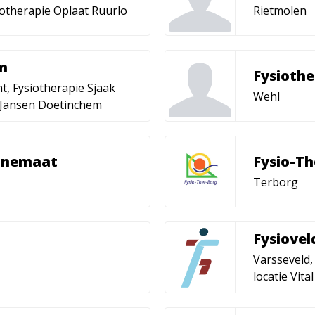
iotherapie Oplaat Ruurlo
Rietmolen
en
Fysioth
t, Fysiotherapie Sjaak
Wehl
k Jansen Doetinchem
nnemaat
Fysio-Th
Terborg
Fysiovel
Varsseveld,
locatie Vital