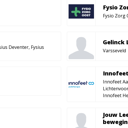
Fysio Zo
Fysio Zorg
Gelinck 
sius Deventer, Fysius
Varsseveld
Innofee
Innofeet Aa
Lichtenvoor
Innofeet H
Jouw Lee
bewegin