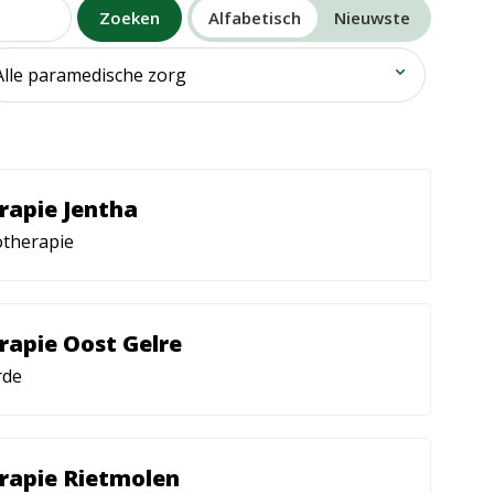
Zoeken
Alfabetisch
Nieuwste
rapie Jentha
otherapie
rapie Oost Gelre
rde
rapie Rietmolen